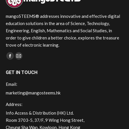
mangoSTEEMS® addresses innovative and effective digital
education solutions in the area of Science, Technology,
Engineering, English, Mathematics and Social Studies, in
order to give children a better choice, explores the treasure
trove of electronic learning.
Find us on:
Facebook
Mail
page
page
GET IN TOUCH
opens
opens
in
in
Email:
new
new
marketing@mangosteems.hk
window
window
Address:
Info Access & Distribution (HK) Ltd.
Room 3703-5, 37/F, 9 Wing Hong Street,
Cheung Sha Wan, Kowloon, Hong Kong