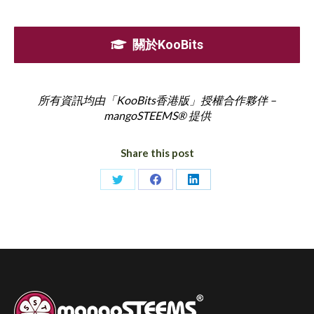
關於KooBits
所有資訊均由「KooBits香港版」授權合作夥伴 –
mangoSTEEMS® 提供
Share this post
Share
Share
Share
on
on
on
Twitter
Facebook
LinkedIn