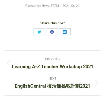
Categories:
News
,
STEM
2021-06-21
Share this post
Share
Share
Share
on
on
on
Twitter
Facebook
LinkedIn
Post
PREVIOUS
navigation
Previous
Learning A-Z Teacher Workshop 2021
post:
NEXT
Next
「EnglishCentral 復活節挑戰計劃2021」
post: