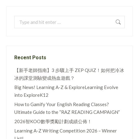
Search:
Recent Posts
【新手老師指南】3 步驟上手 ZEP QUIZ！如何把冷冰
冰的課堂測驗變成熱血遊戲？
Big News! Learning A-Z & ExploreLearning Evolve
into ExploreK12
How to Gamify Your English Reading Classes?
Ultimate Guide to the “RAZ READING CAMPAIGN”
2026智KOO數學獎勵計劃成績公佈！
Learning A-Z Writing Competition 2026 – Winner
List!