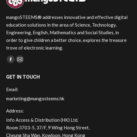
mangoSTEEMS® addresses innovative and effective digital
education solutions in the area of Science, Technology,
Engineering, English, Mathematics and Social Studies, in
order to give children a better choice, explores the treasure
trove of electronic learning.
Find us on:
Facebook
Mail
page
page
GET IN TOUCH
opens
opens
in
in
Email:
new
new
marketing@mangosteems.hk
window
window
Address:
Info Access & Distribution (HK) Ltd.
Room 3703-5, 37/F, 9 Wing Hong Street,
Cheung Sha Wan, Kowloon, Hong Kong