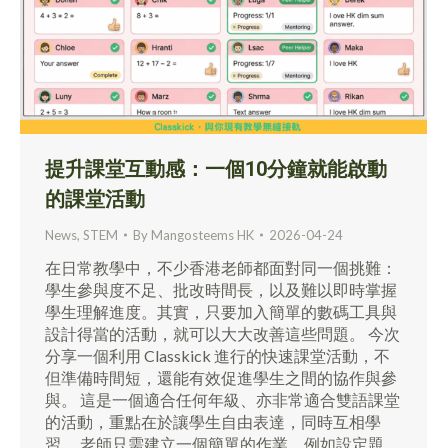
提升課堂互動感：一個10分鐘就能啟動
的課堂活動
News
,
STEM
By
Mangosteems HK
2026-04-24
在日常教學中，不少香港老師都面對同一個挑難：
學生參與度不足、批改時間長，以及難以即時掌握
學生理解進度。其實，只要加入簡單的數碼工具與
設計得當的活動，就可以大大改善這些問題。 今次
分享一個利用 Classkick 進行的快速課堂活動，不
但準備時間短，還能有效促進學生之間的協作與參
與。 這是一個適合任何年級、亦非常適合雙語課堂
的活動，重點在於讓學生自由表達，同時互相學
習。 老師只需建立一個簡單的作業，例如設定題