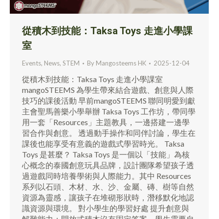
從積木到技能：Taksa Toys 走進小學課
室
Events
,
News
,
STEM
By
Mangosteems HK
2025-12-04
從積木到技能：Taksa Toys 走進小學課室
mangoSTEEMS 為學生帶來結合遊戲、創意與人際
技巧的課後活動 早前mangoSTEEMS 聯同明愛到獻
主會聖馬善樂小學舉辦 Taksa Toys 工作坊，帶同學
用一套「Resources」主題教具，一邊搭建一邊學
習合作與創意。 透過動手操作和同伴討論，學生在
課後也能享受有意義的遊戲式學習時光。​​ Taksa
Toys 是甚麼？ Taksa Toys 是一個以「技能」為核
心概念的泰國創意玩具品牌，設計團隊希望孩子透
過遊戲同時培養學術與人際能力。​其中 Resources
系列以石頭、木材、水、沙、金屬、磚、樹等自然
資源為靈感，讓孩子在堆砌形狀時，潛移默化地認
識資源與環境。​ 對小學生的學習好處 提升創意與
解難能力：開放式積木沒有固定答案，學生需要自