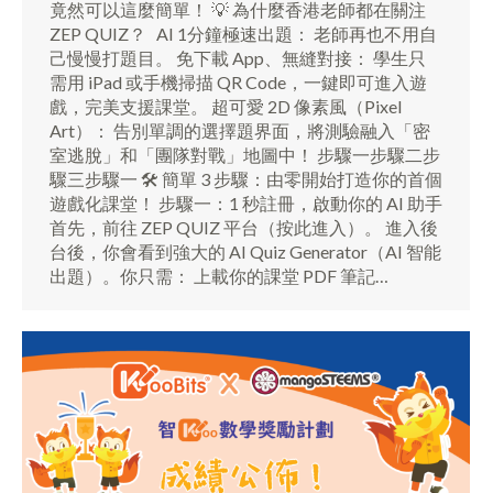
竟然可以這麼簡單！ 💡 為什麼香港老師都在關注
ZEP QUIZ？ AI 1分鐘極速出題： 老師再也不用自
己慢慢打題目。 免下載 App、無縫對接： 學生只
需用 iPad 或手機掃描 QR Code，一鍵即可進入遊
戲，完美支援課堂。 超可愛 2D 像素風（Pixel
Art）： 告別單調的選擇題界面，將測驗融入「密
室逃脫」和「團隊對戰」地圖中！ 步驟一步驟二步
驟三步驟一 🛠️ 簡單 3 步驟：由零開始打造你的首個
遊戲化課堂！ 步驟一：1 秒註冊，啟動你的 AI 助手
首先，前往 ZEP QUIZ 平台（按此進入）。 進入後
台後，你會看到強大的 AI Quiz Generator（AI 智能
出題）。你只需： 上載你的課堂 PDF 筆記…