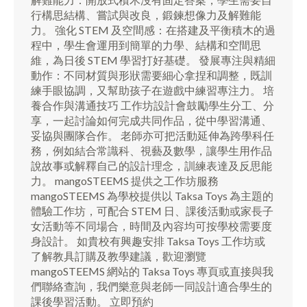
行構思結構、嘗試與改良，鍛鍊想像力及解難能
力。​ 強化 STEM 及空間感：在搭建及平衡積木的過
程中，學生會運用到簡單的力學、結構和空間思
維，為日後 STEM 學習打好基礎。​ 發展專注與精細
動作：不同材質與形狀需要細心拿捏和調整，既訓
練手眼協調，又幫助孩子在遊戲中練習專注力。​​ 培
養合作與溝通技巧 工作坊設計會鼓勵學生分工、分
享，一起討論如何完成共同作品，從中學習溝通、
妥協與團隊合作。​​ 老師亦可把活動延伸為跨學科任
務，例如結合常識科、視藝及數學，讓學生用作品
說故事或解釋自己的設計理念，訓練表達及反思能
力。 mangoSTEEMS 提供之工作坊服務
mangoSTEEMS 為學校提供以 Taksa Toys 為主題的
體驗工作坊，可配合 STEM 日、課後活動或家長子
女活動等不同場合，時間及內容均可按學校需要度
身設計。​ 如貴校有興趣安排 Taksa Toys 工作坊或
了解教具訂購及教學建議，歡迎瀏覽
mangoSTEEMS 網站的 Taksa Toys 專頁或直接與我
們聯絡查詢，我們樂意與老師一同設計適合學生的
課後學習活動。​ 立即預約