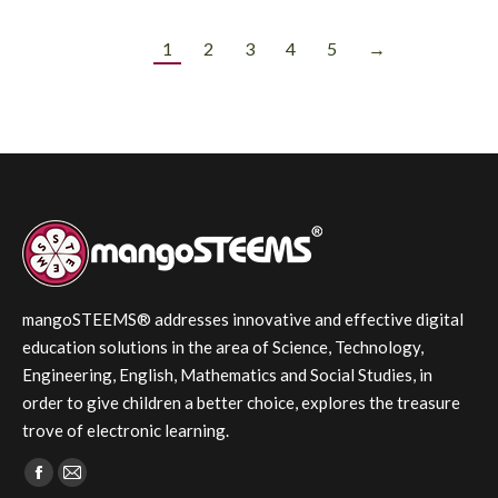
1
2
3
4
5
→
mangoSTEEMS® addresses innovative and effective digital
education solutions in the area of Science, Technology,
Engineering, English, Mathematics and Social Studies, in
order to give children a better choice, explores the treasure
trove of electronic learning.
Find us on:
Facebook
Mail