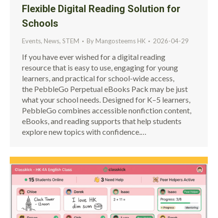
Flexible Digital Reading Solution for
Schools
Events
,
News
,
STEM
By
Mangosteems HK
2026-04-29
If you have ever wished for a digital reading
resource that is easy to use, engaging for young
learners, and practical for school-wide access,
the PebbleGo Perpetual eBooks Pack may be just
what your school needs. Designed for K–5 learners,
PebbleGo combines accessible nonfiction content,
eBooks, and reading supports that help students
explore new topics with confidence.…