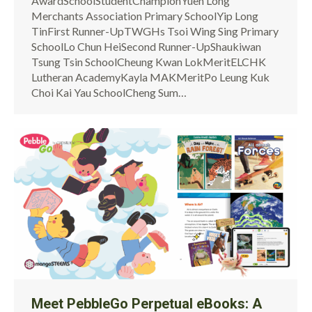
AwardSchoolStudentChampionYuen Long
Merchants Association Primary SchoolYip Long
TinFirst Runner-UpTWGHs Tsoi Wing Sing Primary
SchoolLo Chun HeiSecond Runner-UpShaukiwan
Tsung Tsin SchoolCheung Kwan LokMeritELCHK
Lutheran AcademyKayla MAKMeritPo Leung Kuk
Choi Kai Yau SchoolCheng Sum…
Meet PebbleGo Perpetual eBooks: A