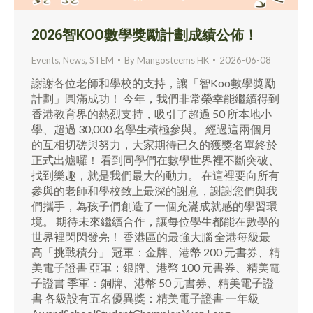
2026智KOO數學獎勵計劃成績公佈！
Events
,
News
,
STEM
By
Mangosteems HK
2026-06-08
謝謝各位老師和學校的支持，讓「智Koo數學獎勵
計劃」圓滿成功！ 今年，我們非常榮幸能繼續得到
香港教育界的熱烈支持，吸引了超過 50 所本地小
學、超過 30,000 名學生積極參與。 經過這兩個月
的互相切磋與努力，大家期待已久的獲獎名單終於
正式出爐囉！ 看到同學們在數學世界裡不斷突破、
找到樂趣，就是我們最大的動力。 在這裡要向所有
參與的老師和學校致上最深的謝意，謝謝您們與我
們攜手，為孩子們創造了一個充滿成就感的學習環
境。 期待未來繼續合作，讓每位學生都能在數學的
世界裡閃閃發亮！ 香港區的最強大腦 全港每級最
高「挑戰積分」 冠軍：金牌、港幣 200 元書券、精
美電子證書 亞軍：銀牌、港幣 100 元書券、精美電
子證書 季軍：銅牌、港幣 50 元書券、精美電子證
書 各級設有五名優異獎：精美電子證書 一年級