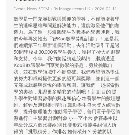
Events
,
News
,
STEM
By
Mangosteems HK
2026-02-11
數學是一門充滿挑戰與樂趣的學科，不僅能培養學
生的邏輯思維和問題解決能力，還能激發他們的創
造力。為了進一步激勵學生對數學的學習興趣，我
們今年再次推出「智Koo數學獎勵計劃」！這是我
們連續第三年舉辦這個活動，去年活動吸引了超過
50間學校及30,000名學生參與，獲得了極大的迴響
和支持。今年，我們將延續這股熱情，繼續透過
KooBits讓學生們享受數學的樂趣，勇於挑戰自
我，並在數學領域中不斷突破。我們希望能為學生
的努力和成就提供更多的認可與獎勵，並創造一個
充滿成就感與喜悅的學習氛圍。讓我們一起探索數
學的奧秘，見證更多精彩的時刻吧！ 計劃目的 提
升學生對學習數學的興趣和信心 培養學生的數理思
維、解難及邏輯推理能力 鼓勵學生每天登入練習數
學，提升數理能力 推動電子學習，善用電子學習資
源進行自主學習 計劃對象 小一至小六 參賽學生以
年級分成六個比賽組別 比賽形式 根據各組個人所
得的「挑戰積分」作排名 如何積分？ 分數將以