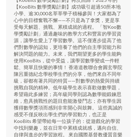
【KooBits 數學獎勵計劃】成功吸引超過50所本地
小學、逾30,000名莘莘學子積極參與！大家都為了
心中的目標奮戰不懈——不只是為了拿獎，更是享
受每天解題、挑戰、累積成就的過程。 「智Koo數
學獎勵計劃」通過趣味的教學方式和豐富的學習資
源，讓學生愛上了學習數學。這不僅逐步提高了他
們對數學的認知，更培養了他們的自主學習能力和
解決問題的能力。未來，我們期望更多的學生能夠
使用KooBits，從中受益，讓學習數學變成一件輕
鬆、簡單且快樂的事情！ 香港道教聯合會圓玄學院
陳呂重德紀念學校學生們的分享，他們來自不同年
級，卻都有著共同的特質——對數學的熱愛與持續
挑戰自我的精神。低年級學生表示喜歡做數學題，
希望藉此多練習；高年級同學則認為數學能鍛鍊思
維，愈具挑戰性的題目愈能激發鬥志；亦有學生因
獲得數學獎項而感到非常開心與鼓舞。 這些真誠的
感受不僅反映出學生們的學習動力，也正是
KooBits 希望帶給每一位孩子的：從遊戲化的學習
中找到樂趣，並在日常中累積成就感，邁向自信、
自律與進步的學習旅程。 來自國際基督教優質音樂