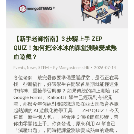
【新手老師指南】3 步驟上手 ZEP
QUIZ！如何把冷冰冰的課堂測驗變成熱
血遊戲？
Events
,
News
,
STEM
By
Mangosteems HK
2026-07-14
各位老師，放完暑假要準備重返課堂，是否正在尋
找一些新搞作，好讓學生在開學首星期就能極速集
中精神、重拾學習興趣？ 如果傳統的網上測驗（如
Google Forms、Kahoot!）學生已經玩到有些沉
悶，那麼今年你絕對要認識這款在亞太區教育界掀
起熱潮的 AI 遊戲化教學工具 —— ZEP QUIZ！ 今天
這篇「新手懶人包」，將會用 3 個極簡單步驟，帶
你由零開始上手。你會發現，原來利用 AI 幫自己
「減壓出題」，同時把課堂測驗變成熱血的遊戲，