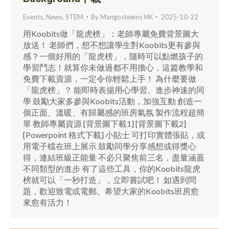
Events
,
News
,
STEM
By
Mangosteems HK
2025-10-22
用Koobits做「龍虎榜」：老師專屬免費背景圖大
放送！ 老師們，想不想讓學生對Koobits更有參與
感？一個好用的「龍虎榜」，隨時可以點燃孩子的
學習鬥志！就算你未做過都不用擔心，這篇教學和
免費下載資源，一定令你輕鬆上手！ 為什麼要做
「龍虎榜」？ 能即時表揚用心學習、進步神速的同
學 鼓勵大家多參與Koobits活動，加強互動 創造一
個正面、溫暖、有歸屬感的班房氣氛 製作流程超簡
單 教師專屬資源 [背景圖下載1] [背景圖下載2]
[Powerpoint 格式下載] 小貼士 可打印實體張貼，或
用電子檔在班上展示 鼓勵同學分享感想或得獎心
得，連結班級正能量 不必只聚焦前三名，盡量涵蓋
不同類型的進步 有了這些工具，你的Koobits龍虎
榜就可以「一秒打造」，立即嘗試吧！ 如遇到問
題，歡迎致電或電郵。希望大家的Koobits班房愈
來愈有活力！