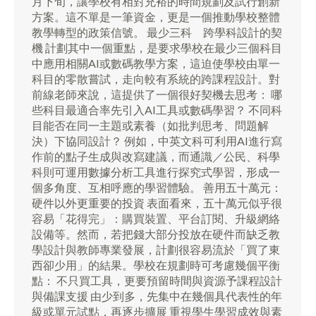
月下旬，讓學校有相對充裕的時間規劃及試行創新
方案。這不單是一筆資金，更是一個推動學校整體
教學轉型的政策信號。 最少三科 跨學科設計的契
機 計劃其中一個重點，是要求學校在最少三個科目
中應用相關AI或數碼教學方案，這迫使學校由單一
科目的零散嘗試，走向較有系統的跨課程設計。對
前線老師來說，這提供了一個很好契機去思考： 哪
些科目最適合率先引入AI工具或數碼學習？ 不同科
目能否在同一主題或素養（如批判思考、問題解
決）下協同設計？ 例如，中英文科可利用AI進行寫
作前的點子生成與改寫建議，而通識／公民、科學
科則可運用數據分析工具進行探究式學習，形成一
個多角度、互相呼應的學習體驗。 善用五十萬元：
硬件以外更重要的投資 表面看來，五十萬元似乎很
容易「花得完」：購買裝置、平台訂閱、升級網絡
設備等。然而，若把錢大部分投放在硬件而缺乏教
學設計與教師專業發展，計劃很容易流於「買了東
西卻少用」的結果。學校在規劃時可考慮幾個平衡
點： 不只買工具，更要預留時間與資源予課程設計
與備課支援 由少到多，先集中在幾個具代表性的年
級或單元試點，再逐步擴展 重視學生學習成效與素