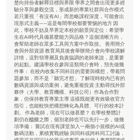
楚向持份者解釋目標與界限 學界之間會出現更多經
驗分享與參觀交流，形成新的專業社群與合作模式
若只重視「有沒有AI」而忽略課程深度，可能會出
現形式主義——這是每間學校都要警惕的地方 因
此，學校不妨及早界定本校的願景與定位：希望學
生在AI時代具備甚麼能力與品格？這個清晰方向，
會幫助老師在眾多工具與方案中作取捨。 善用簡介
會與外部資源 教育局其後會舉辦簡介會向學校講解
詳情，這對領導層及負責協調的老師來說，是重要
的起點。建議學校在參與這類簡介會時，預先做幾
件事： 在校內收集不同科目的需要與構想，帶着問
題參加，而不是「聽完才想」 了解現時校內已有的
數碼資源與成功案例，避免重複投資 主動尋找外部
夥伴（大學、教育機構、科技公司）作為合作對
象，但保持教育專業主導 這樣既能更有效吸收官方
指引，也能較快把構想轉化為具體、可行的校本計
劃。 作為老師，現在可以做甚麼？ 在學校整體計
劃仍在醞釀之際，個別老師也可以先行一步，做幾
項準備： 嘗試在現有課堂加入一兩個小規模的AI或
數碼活動，累積實戰經驗 與同科或跨科同工討論，
構思可共同設計的單元或專題 進行個人專業閱讀或