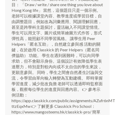
目： 「Draw / write / share one thing you love about
Hong Kong life」 當然，這個題目只是一個示例。
老師可以根據課堂內容、教學進度或學習目標，自
由調整題目，例如改為詞彙應用、閱讀理解回應，
甚至是跨學科主題探討，靈活融入不同課堂情境。
學生可以用文字、圖片或簡單繪圖方式作答，形式
彈性高，能照顧不同學習風格。 讓學生用 Peer
Helpers「匿名互助」，自然建立參與感 活動的關
鍵，在於啟用 Classkick 的 Peer Helpers（匿名同
儕協助） 功能。 學生在遇到困難時，可以向同學
求助，但不會顯示身份。這個設計有效降低學生表
達壓力，特別是對較內向或不太自信的學生來說，
更願意參與。 同時，學生之間會自然產生討論與交
流，令學習由單向輸入轉變為互動建構。 即時掌握
學習進度，減少批改負擔 老師可以透過即時監察面
板，觀察每位學生的進度與回應內容。 👉 參考示
例活動：
https://app.classkick.com/public/assignments/AZufr6nM
ttzEqxMw 👉 了解更多 Classkick Pro School：
https://www.mangosteems.hk/classkick-pro/ 簡單