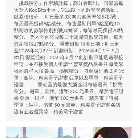
「挑戰積分」作累積計算，高分者勝出。 同學需每
天登入KooBits平台，完成以下的數學學習活動，
以累積積分。 每日最多3次向其他同學發起挑戰，
每天最高獲得9點積分。 每逢星期日早6點至晚10
點開放的數學特別挑戰與練習，每週最高獲得20點
積分。 登入平台完成每日十題精選數學題目，每天
最高獲得17點積分。 重要日期 報名日期：即日起
至2026年3月27日 計劃日期：2026年4月1日-5月
31日 得獎通知：2025年6月 **此計劃只能透過學校
申請，並不接受個人申請** 豐富獎品及書券 每間學
校的最強大腦 最高「挑戰積分」每個級別前 3 名 冠
軍：金牌、精美電子證書 亞軍以及季軍：精美電子
證書 香港區的最強大腦 全港每級最高「挑戰
積分」 冠軍：金牌、港幣 200 元書券、精美電子證
書 亞軍：銀牌、港幣 100 元書券、精美電子證書
季軍：銅牌、港幣 50 元書券、精美電子證書 各級
設有五名優異獎：精美電子證書 …