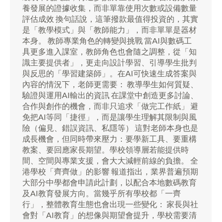
養發展的證據收集，而非單靠使用次數或設備數量
評估成效 換句話說，這筆撥款最值得投資的，其實
是「教學模式」與「教師能力」，而非單單是器材
本身。 教師專業角色的轉變與挑戰 當AI與數碼工
具更多進入課室，教師角色也會隨之調整，從「知
識主要提供者」，更走向設計學習、引導學生批判
與反思的「學習建築師」。在AI可快速生成答案與
內容的情況下，老師更需要： 教導學生如何質疑、
驗證與運用AI輸出的資訊 在課堂中創造更多討論、
合作與創作的機會，而非只追求「做完工作紙」 避
免把AI等同「捷徑」，而是讓學生理解其限制與風
險（偏見、錯誤資訊、私隱等） 這對老師本身也是
成長機會，但同時帶來壓力：要學新工具、要重構
教案、要回應家長期望。學校領導層若能提供時
間、空間與專業支援，會大大減輕前線的負擔。 全
港學校「齊齊做」的影響 報道指出，業界普遍預期
大部分中學都會申請此計劃，以配合本地數碼教育
及AI教育發展方向。當幾乎所有學校都「一齊
行」，整體教育生態也會出現一些變化： 家長與社
會對「AI教育」的想像與期望會提升，學校需要清