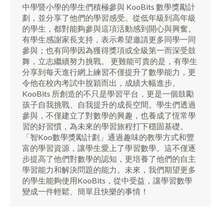
中學暨小學的學生們積極參與 KooBits 數學獎勵計
劃，並分享了他們的學習感受。從低年級到高年級
的學生，都對能夠參與這項活動感到開心與興奮。
有學生感謝家長支持，表示希望邀請更多同學一同
參與；也有同學因為獲得獎項或全級第一而深受鼓
舞，立志繼續努力挑戰。 更難能可貴的是，有學生
分享到每天進行網上練習不僅提升了數學能力，更
令他在校內考試中脫穎而出，成績大幅進步。
KooBits 所創造的不只是學習平台，更是一個鼓勵
孩子自我挑戰、自我提升的成長空間。學生們透過
參與，不僅建立了對數學的興趣，也養成了恆常學
習的好習慣，為未來的學習旅程打下穩固基礎。
「智Koo數學獎勵計劃」通過趣味的教學方式和豐
富的學習資源，讓學生愛上了學習數學。這不僅逐
步提高了他們對數學的認知，更培養了他們的自主
學習能力和解決問題的能力。未來，我們期望更多
的學生能夠使用KooBits，從中受益，讓學習數學
變成一件輕鬆、簡單且快樂的事情！