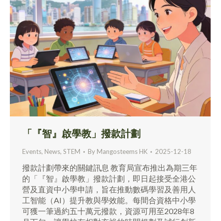
「『智』啟學教」撥款計劃
Events
,
News
,
STEM
By
Mangosteems HK
2025-12-18
撥款計劃帶來的關鍵訊息 教育局宣布推出為期三年
的「『智』啟學教」撥款計劃，即日起接受全港公
營及直資中小學申請，旨在推動數碼學習及善用人
工智能（AI）提升教與學效能。每間合資格中小學
可獲一筆過約五十萬元撥款，資源可用至2028年8