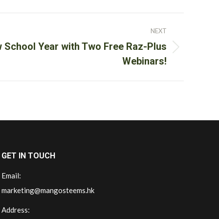
NEXT
w School Year with Two Free Raz-Plus
Webinars!
GET IN TOUCH
Email:
marketing@mangosteems.hk
Address: