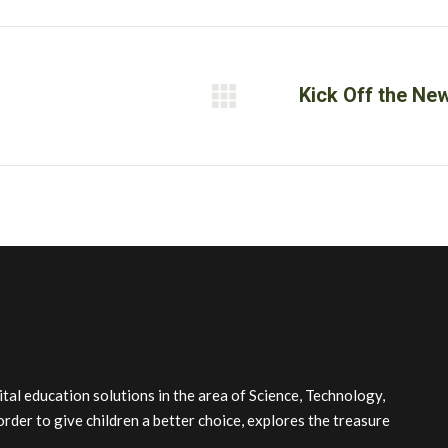
Twitter
Facebook
LinkedIn
Kick Off the Ne
Next
post:
l education solutions in the area of Science, Technology,
order to give children a better choice, explores the treasure