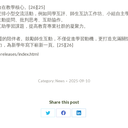
學核心。[26][25]
安排小型交流活動，例如同學互評、師生互訪工作坊、小組自主
主動提問、批判思考、互助協作。
互助學習課題，提高教育專業社群的凝聚力。
靈的陪伴者。鼓勵師生互動，不僅促進學習動機，更打造充滿關
新學年寫下嶄新一頁。[25][26]
releases/index.html
Category:
News
2025-09-10
Share this post
Share
Share
Share
on
on
on