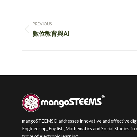
Post
PREVIOUS
navigation
Previous
數位教育與AI
post:
mangoSTEEMS® addresses innovative and effective digita
Engineering, English, Mathematics and Social Studies, in 
trove of electronic learning.