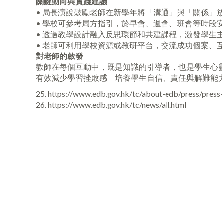
關鍵動向與實踐建議
• 局長演說鼓勵老師在新學年將「溝通」與「關係」放在教
• 學校可參考局方指引，於早會、週會、班會等時段
• 透過教學設計融入反思環節和共建課程，激發學生
• 老師可利用學校資源或教研平台，交流成功個案、
對老師的啟發
教師在每個互動中，既是知識的引導者，也是學生心
有效減少學習挫敗感，培養學生自信、責任與解難能力，為
25. https://www.edb.gov.hk/tc/about-edb/press/press-
26. https://www.edb.gov.hk/tc/news/all.html