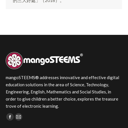
的三大好處」（2016）。
mangoSTEEMS® addresses innovative and effective digital
education solutions in the area of Science, Technology,
Engineering, English, Mathematics and Social Studies, in
order to give children a better choice, explores the treasure
trove of electronic learning.
Find us on:
Facebook
Mail
page
page