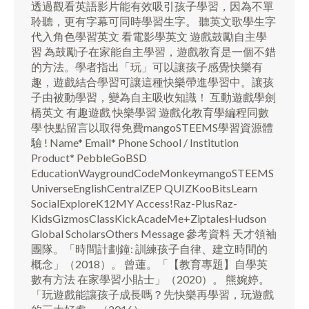
透過觀看英語影片能有效吸引孩子學習，因為不單
聆聽，更有字幕可同時學習生字。 聽英文歌學生字
代入角色學習英文 看電影學英文 遊戲鼓勵自主學
習 為鼓勵子在家能自主學習，遊戲教育是一個不錯
的方法。學者指出「玩」可以讓孩子感覺快樂有
趣，遊戲結合學習可讓這種快樂帶進學習中。讓孩
子由被動學習，變為自主吸收知識！ 互動遊戲學劍
橋英文 有趣遊戲 快樂學習 遊戲化教育學編程同數
學 快點留言以取得免費mangoSTEEMS學習資源體
驗 ! Name* Email* Phone School / Institution
Product* PebbleGoBSD
EducationWaygroundCodeMonkeymangoSTEEMS
UniverseEnglishCentralZEP QUIZKooBitsLearn
SocialExploreK12MY Access!Raz-PlusRaz-
KidsGizmosClassKickAcadeMe+ZiptalesHudson
Global ScholarsOthers Message 參考資料 天才領袖
團隊。「時間計劃鐘: 訓練孩子自律、建立時間的
概念」（2018）。 曾蓮。「【教育專題】自學英
數有方法 在家學習小貼士」（2020）。 熊婉婷。
「玩遊戲能讓孩子成長嗎？先快樂再學習，玩遊戲