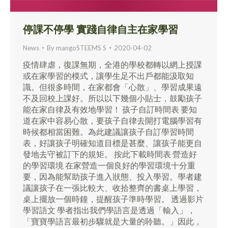
停課不停學 實踐自律自主在家學習
News
By
mangoSTEEMS S
2020-04-02
疫情肆虐，復課無期，全港的學校都轉以網上授課
或在家學習的模式，讓學生足不出戶都能汲取知
識。但很多時間，在家都會「心散」、學習成果遠
不及回校上課好。所以以下幾個小貼士，鼓勵孩子
能在家自律及有效地學習！ 孩子自訂時間表 要知
道在家中容易心散，要孩子自律去開打電腦學習有
時候都相當困難。為此建議讓孩子自訂學習時間
表，好讓孩子明確知道目標是甚麼、讓孩子能更自
發地去守被訂下的規矩。 按此下載時間表 營造好
的學習環境 在家營造一個良好的學習環境十分重
要，因為能幫助孩子進入狀態、投入學習。學者建
議讓孩子在一張比較大、收拾整齊的書桌上學習，
桌上擺放一個時鐘，提醒孩子準時學習。 透過影片
學習語文 學者指出我們學語言是透過「輸入」，
「寶寶學語言最初步驟就是大量的聆聽。」因此，