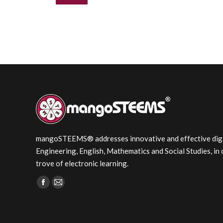
mangoSTEEMS® addresses innovative and effective digita
Engineering, English, Mathematics and Social Studies, in 
trove of electronic learning.
Find us on:
Facebook
Mail
page
page
opens
opens