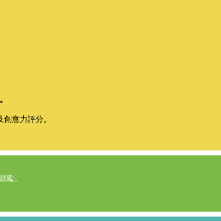
*
及創意力評分。
鼓勵。