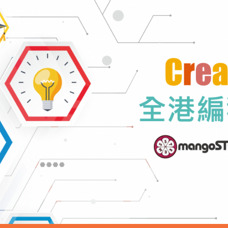
About Us
Products
Events