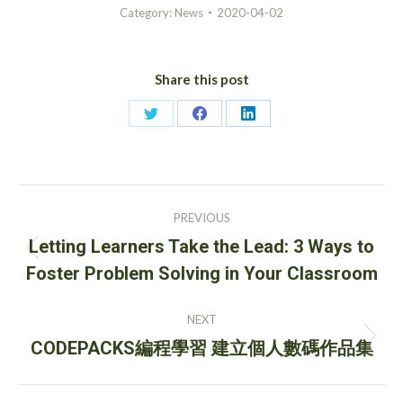
Category:
News
2020-04-02
Share this post
Share
Share
Share
on
on
on
Twitter
Facebook
LinkedIn
Post
PREVIOUS
navigation
Letting Learners Take the Lead: 3 Ways to
Previous
Foster Problem Solving in Your Classroom
post:
NEXT
Next
CODEPACKS編程學習 建立個人數碼作品集
post: