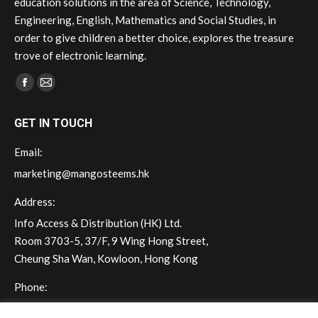
education solutions in the area of Science, Technology,
Engineering, English, Mathematics and Social Studies, in
order to give children a better choice, explores the treasure
trove of electronic learning.
Find us on:
Facebook
Mail
page
page
GET IN TOUCH
opens
opens
in
in
Email:
new
new
marketing@mangosteems.hk
window
window
Address:
Info Access & Distribution (HK) Ltd.
Room 3703-5, 37/F, 9 Wing Hong Street,
Cheung Sha Wan, Kowloon, Hong Kong
Phone:
(+852) 2572 - 7228