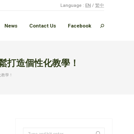
Language :
EN
/
繁中
News
Contact Us
Facebook
Search:
News
Contact Us
Facebook
Search:
輕鬆打造個性化教學！
化教學！
Search: