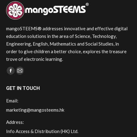
mangoSTEEMS® addresses innovative and effective digital
education solutions in the area of Science, Technology,
Engineering, English, Mathematics and Social Studies, in
order to give children a better choice, explores the treasure
trove of electronic learning.
Find us on:
Facebook
Mail
page
page
GET IN TOUCH
opens
opens
in
in
Email:
new
new
marketing@mangosteems.hk
window
window
Address:
Info Access & Distribution (HK) Ltd.