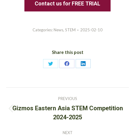
Contact us for FREE TRIAL
Categories:
News
,
STEM
2025-02-10
Share this post
Share
Share
Share
on
on
on
Twitter
Facebook
LinkedIn
Post
PREVIOUS
navigation
Gizmos Eastern Asia STEM Competition
Previous
2024-2025
post:
NEXT