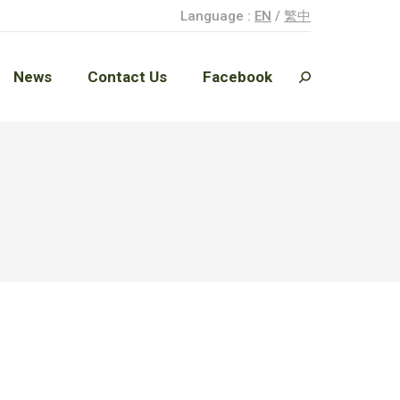
Language :
EN
/
繁中
News
Contact Us
Facebook
Search:
News
Contact Us
Facebook
Search: