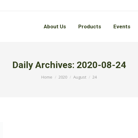
About Us
Products
Events
About Us
Products
Events
Daily Archives:
2020-08-24
You are here:
Home
2020
August
24