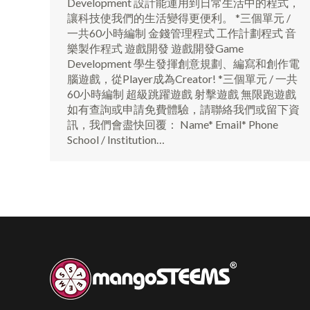
Development 設計能運用到日常生活中的程式，
讓科技使我們的生活變得更便利。 *三個單元 /
一共60小時編制 金錢管理程式 工作計劃程式 音
樂製作程式 遊戲開發 遊戲開發Game
Development 學生發揮創意規劃、編寫和創作電
腦遊戲，從Player成為Creator! *三個單元 / 一共
60小時編制 超級跳躍遊戲 射擊遊戲 無限跑遊戲
如有查詢或申請免費體驗，請聯絡我們或留下資
訊，我們會盡快回覆： Name* Email* Phone
School / Institution…