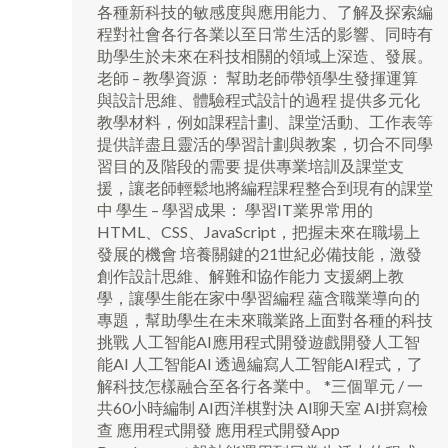
各種新科技的敏感度與應用能力、了解及探索編
程對社會各行各業以至日常生活的影響、同時有
助學生於未來在科技相關的領域上深造、發展。
老師 – 教學資源： 幫助老師帶領學生發揮運算
與設計思維、體驗程式設計的過程 提供多元化
教學材料，例如課程計劃、課堂活動、工作表等
提供詳盡且靈活的學習計劃與教案，切合不同學
習目的及階段的需要 提供專業培訓及課堂支
援，讓老師輕鬆地將編程課程整合到現有的課堂
中 學生 – 學習成果： 學習IT業界常用的
HTML、CSS、JavaScript，把握未來在職場上
發展的機會 培養關鍵的21世紀必備技能，激發
創作設計思維、解難和協作能力 支援網上教
學，讓學生能在家中學習編程 蘊含職業導向的
專題，幫助學生在未來職業路上面對各種的科技
挑戰 人工智能AI應用程式開發遊戲開發人工智
能AI 人工智能AI 透過編寫人工智能AI程式，了
解科技怎樣融合至各行各業中。 *三個單元 / 一
共60小時編制 AI西洋棋對決 AI聊天室 AI拼寫檢
查 應用程式開發 應用程式開發App