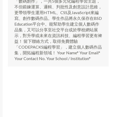
「數碼創作」，一共5個多元化編程學習主題，
不但鍛鍊運算、邏輯、判批性及創意設計思維，
更帶領學生運用HTML、CSS及JavaScript來編
寫、創作數碼作品。學生作品將永久保存在BSD
Education平台中。能幫助學生建立個人數碼作
品集，又可以分享至社交平台或於學校網站展
示，對升學或未來在資訊科技、編程學習更有裨
益！ 留下聯絡方式，取得免費體驗
「CODEPACKS編程學習」，建立個人數碼作品
集，開拓編程新領域！ Your Name* Your Email*
Your Contact No. Your School / Institution*