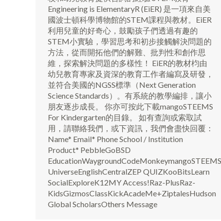
Engineering is ElementaryR (EiER) 是一項來自美
國波士頓科學博物館的STEM課程與教材。EiER
利用兒童的好奇心，鼓勵孩子們透過有趣的
STEM小實驗，學習思考和初步接觸解決問題的
方法，從而開拓他們的解難、批判性和創作思
維，探索解決問題的多樣性！ EiER的教材枃由
幼兒教育專家及資深的教育工作者編寫及研發，
並符合美國的NGSS標準（Next Generation
Science Standards）。有系統的教學編排，讓小
朋友逐步成長。 你亦可按此下載mangoSTEEMS
For Kindergarten的目錄。 如有查詢或索取試
用，請聯絡我們，或下資訊，我們會盡快回覆：
Name* Email* Phone School / Institution
Product* PebbleGoBSD
EducationWaygroundCodeMonkeymangoSTEEM
UniverseEnglishCentralZEP QUIZKooBitsLearn
SocialExploreK12MY Access!Raz-PlusRaz-
KidsGizmosClassKickAcadeMe+ZiptalesHudson
Global ScholarsOthers Message