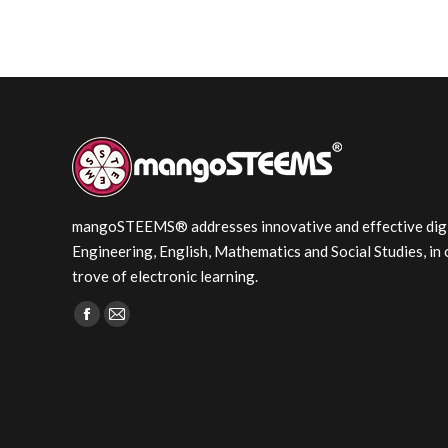
mangoSTEEMS® addresses innovative and effective digita
Engineering, English, Mathematics and Social Studies, in 
trove of electronic learning.
Find us on:
Facebook
Mail
page
page
opens
opens
in
in
new
new