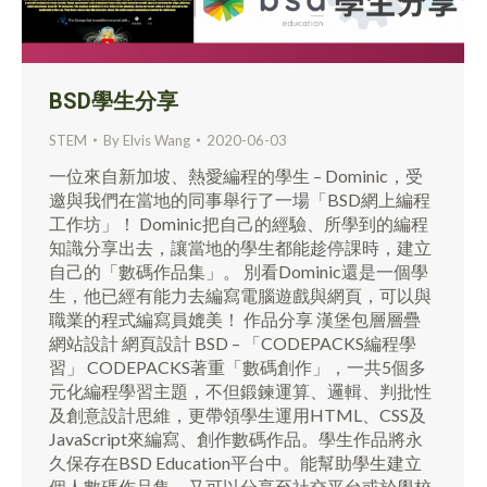
BSD學生分享
STEM
By
Elvis Wang
2020-06-03
一位來自新加坡、熱愛編程的學生 – Dominic，受
邀與我們在當地的同事舉行了一場「BSD網上編程
工作坊」！ Dominic把自己的經驗、所學到的編程
知識分享出去，讓當地的學生都能趁停課時，建立
自己的「數碼作品集」。 別看Dominic還是一個學
生，他已經有能力去編寫電腦遊戲與網頁，可以與
職業的程式編寫員媲美！ 作品分享 漢堡包層層疊
網站設計 網頁設計 BSD – 「CODEPACKS編程學
習」 CODEPACKS著重「數碼創作」，一共5個多
元化編程學習主題，不但鍛鍊運算、邏輯、判批性
及創意設計思維，更帶領學生運用HTML、CSS及
JavaScript來編寫、創作數碼作品。學生作品將永
久保存在BSD Education平台中。能幫助學生建立
個人數碼作品集，又可以分享至社交平台或於學校