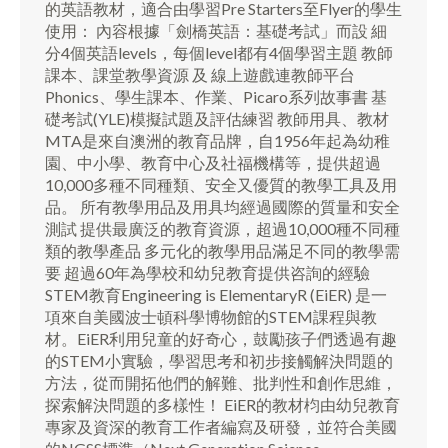
的英語教材，適合由學習Pre Starters至Flyer的學生
使用： 內容根據「劍橋英語：基礎考試」而設 細
分4個英語levels，每個level都有4個學習主題 教師
課本、課堂教學資源 及 線上遊戲連教師平台
Phonics、學生課本、作業、Picaro系列故事書 基
礎考試(YLE)模擬試題及評估練習 教師用具、教材
MTA是來自澳洲的教育品牌，自1956年起為幼稚
園、中小學、教育中心及社福機構等，提供超過
10,000多種不同種類、安全又優質的教學工具及用
品。 所有教學用品及用具均經過國際的質量和安全
測試 提供最廣泛的教育資源，超過10,000種不同種
類的教學產品 多元化的教學用品滿足不同的教學需
要 超過60年為學校和幼兒教育提供咨詢的經驗
STEM教育Engineering is ElementaryR (EiER) 是一
項來自美國波士頓科學博物館的STEM課程與教
材。EiER利用兒童的好奇心，鼓勵孩子們透過有趣
的STEM小實驗，學習思考和初步接觸解決問題的
方法，從而開拓他們的解難、批判性和創作思維，
探索解決問題的多樣性！ EiER的教材枃由幼兒教育
專家及資深的教育工作者編寫及研發，並符合美國