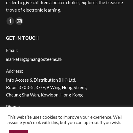
order to give children a better choice, explores the treasure
trove of electronic learning.
Find us on:
Facebook
Mail
page
page
GET IN TOUCH
opens
opens
in
in
Email:
new
new
marketing@mangosteems.hk
window
window
Address:
Info Access & Distribution (HK) Ltd.
Room 3703-5, 37/F, 9 Wing Hong Street,
Cheung Sha Wan, Kowloon, Hong Kong
Phone:
(+852) 2572 - 7228
This website uses cookies to improve your experience. We'll
assume you're ok with this, but you can opt-out if you wish.