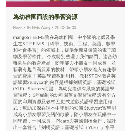
為幼稚園而設的學習資源
News
By
Elvis Wang
2020-06-03
mangoSTEEMS旨在為幼稚園、中小學的老師及學
生在S.T.E.E.M.S.（科學、技術、工程、英語、數學
和社會學習）的領域上，提供創新及優質的電子讀
物及學習軟件。 今次特別整理了我們熱門、適合幼
稚園生的教育產品，盼望能與小朋友一同成長，並
藉著有趣且高質素的教材，帶領小朋友進入有趣學
習的寶庫！ 英語學習教師用具、教材STEM教育英
語學習Studycat的內容是根據劍橋英語：基礎考試
(YLE) – Starters而設，為幼兒提供有系統的英語學
習課程： 3年編制的幼稚園英文學習課程 設有全方
面的印刷資源及教材 互動式遊戲英語學習應用程
式：幫助加深在課本中學到的知識 Studycat寄望能
成為小朋友學習英語的啟蒙，陪小朋友在玩樂中一
同學習，一同成長。 Picaro與英國劍橋合作，設計
出一套符合「劍橋英語：基礎考試（YLE）」水平