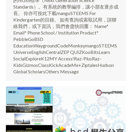
的NGSS標準（Next Generation Science
Standards）。有系統的教學編排，讓小朋友逐步成
長。 你亦可按此下載mangoSTEEMS For
Kindergarten的目錄。 如有查詢或索取試用，請聯
絡我們，或下資訊，我們會盡快回覆： Name*
Email* Phone School / Institution Product*
PebbleGoBSD
EducationWaygroundCodeMonkeymangoSTEEMS
UniverseEnglishCentralZEP QUIZKooBitsLearn
SocialExploreK12MY Access!Raz-PlusRaz-
KidsGizmosClassKickAcadeMe+ZiptalesHudson
Global ScholarsOthers Message