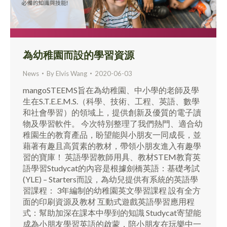
為幼稚園而設的學習資源
News
By
Elvis Wang
2020-06-03
mangoSTEEMS旨在為幼稚園、中小學的老師及學
生在S.T.E.E.M.S.（科學、技術、工程、英語、數學
和社會學習）的領域上，提供創新及優質的電子讀
物及學習軟件。 今次特別整理了我們熱門、適合幼
稚園生的教育產品，盼望能與小朋友一同成長，並
藉著有趣且高質素的教材，帶領小朋友進入有趣學
習的寶庫！ 英語學習教師用具、教材STEM教育英
語學習Studycat的內容是根據劍橋英語：基礎考試
(YLE) – Starters而設，為幼兒提供有系統的英語學
習課程： 3年編制的幼稚園英文學習課程 設有全方
面的印刷資源及教材 互動式遊戲英語學習應用程
式：幫助加深在課本中學到的知識 Studycat寄望能
成為小朋友學習英語的啟蒙，陪小朋友在玩樂中一