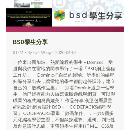
BSD學生分享
STEM
By
Elvis Wang
2020-06-03
一位來自新加坡、熱愛編程的學生 – Dominic，受
邀與我們在當地的同事舉行了一場「BSD網上編程
工作坊」！ Dominic把自己的經驗、所學到的編程
知識分享出去，讓當地的學生都能趁停課時，建立
自己的「數碼作品集」。 別看Dominic還是一個學
生，他已經有能力去編寫電腦遊戲與網頁，可以與
職業的程式編寫員媲美！ 作品分享 漢堡包層層疊
網站設計 網頁設計 BSD – 「CODEPACKS編程學
習」 CODEPACKS著重「數碼創作」，一共5個多
元化編程學習主題，不但鍛鍊運算、邏輯、判批性
及創意設計思維，更帶領學生運用HTML、CSS及