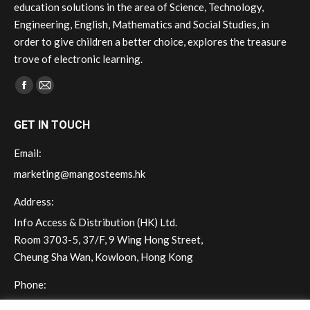
education solutions in the area of Science, Technology,
Engineering, English, Mathematics and Social Studies, in
order to give children a better choice, explores the treasure
trove of electronic learning.
Find us on:
Facebook
Mail
page
page
GET IN TOUCH
opens
opens
in
in
Email:
new
new
marketing@mangosteems.hk
window
window
Address:
Info Access & Distribution (HK) Ltd.
Room 3703-5, 37/F, 9 Wing Hong Street,
Cheung Sha Wan, Kowloon, Hong Kong
Phone:
(+852) 2572 - 7228