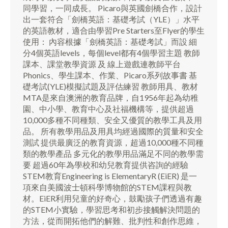
同學習，一同成長。 Picaro與英國劍橋合作，設計
出一套符合「劍橋英語：基礎考試（YLE）」水平
的英語教材，適合由學習Pre Starters至Flyer的學生
使用： 內容根據「劍橋英語：基礎考試」而設 細
分4個英語levels，每個level都有4個學習主題 教師
課本、課堂教學資源 及 線上遊戲連教師平台
Phonics、學生課本、作業、Picaro系列故事書 基
礎考試(YLE)模擬試題及評估練習 教師用具、教材
MTA是來自澳洲的教育品牌，自1956年起為幼稚
園、中小學、教育中心及社福機構等，提供超過
10,000多種不同種類、安全又優質的教學工具及用
品。 所有教學用品及用具均經過國際的質量和安全
測試 提供最廣泛的教育資源，超過10,000種不同種
類的教學產品 多元化的教學用品滿足不同的教學需
要 超過60年為學校和幼兒教育提供咨詢的經驗
STEM教育Engineering is ElementaryR (EiER) 是一
項來自美國波士頓科學博物館的STEM課程與教
材。EiER利用兒童的好奇心，鼓勵孩子們透過有趣
的STEM小實驗，學習思考和初步接觸解決問題的
方法，從而開拓他們的解難、批判性和創作思維，