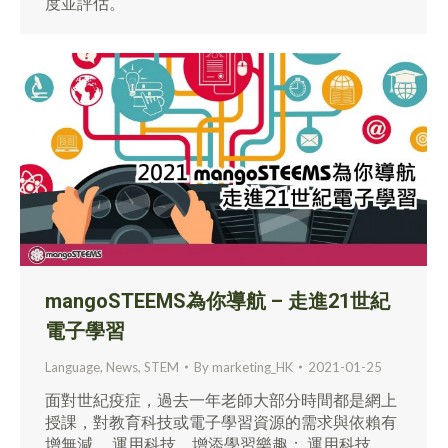
度並評估。
mangoSTEEMS為你導航 – 走進21世紀
電子學習
Language
,
News
,
STEM
By
marketing_HK
2021-01-25
面對世紀疫症，過去一年老師大部分時間都是網上
授課，對教育科技或電子學習資源的需求與依賴有
增無減。 運用科技，增添學習樂趣； 運用科技，