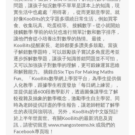
問題，讓孩子知况數學不單單是課本上的知識，現
實生活中也處處「用得著」，從而更願意學習。就
好像KooBits的文字題多環繞日常生活，例如買零
食、收集玩具、吃蛋榚等。 接觸數字 – 從小就開始
接觸數學 學前的幼兒也進行簡單計數和數字排序，
讓他們會從小培養出對數學的熱情。 最後，
KooBits提醒家長、老師都要多讚美多鼓勵。當孩
子解錯數學題時，可以鼓勵孩子嘗試多角度思考並
逐步拆解數學題，讓孩子知識答錯問題並不可怕，
又可以加強孩子對數學的理解，更可鍛鍊運算思維
和解難能力。 摘錄自Six Tips For Making Maths
Fun。 「KooBits數學網上學習平台」為學生提供個
人化教學，跟據學生程度發放「每日網上練習」，
並提供超過600段教學影片，透過圖像讓學生了解
較複雜及抽象的數學概念，激勵學生自主學習。同
時為老師提供詳盡的學生報告，讓老師輕鬆了解學
生的表現與強弱項。 另外，KooBits的中文版預計
於上半年世面世。有關KooBits的最新消息及資
訊，請密切留意 www.mangosteems.hk 或我們的
Facebook專頁啦！