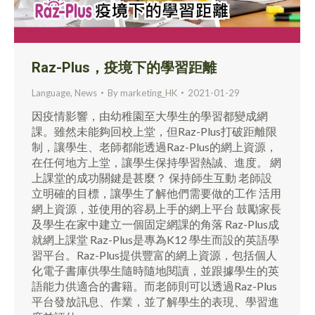
Raz-Plus，疫境下的學習距離
Language
,
News
By
marketing_HK
2021-01-29
因疫情影響，由幼稚園至大學生的學習都變成網
課。雖然未能夠回校上堂，但Raz-Plus打破距離限
制，讓學生、老師都能透過Raz-Plus的網上資源，
在任何地方上堂，讓學生保持學習熱誠、進度。 網
上課堂的成功關鍵是甚麼？ 保持師生互動 老師設
立明確的目標，讓學生了解他們需要做的工作 活用
網上資源，並使用的容易上手的網上平台 鼓勵家長
及學生在家中建立一個固定網課的角落 Raz-Plus成
就網上課堂 Raz-Plus是專為K12 學生而設的英語學
習平台。Raz-Plus提供豐富的網上資源，包括個人
化電子書庫供學生隨時隨地閱讀，並跟據學生的英
語能力供適合的書籍。而老師則可以透過Raz-Plus
平台發放訊息、作業，並了解學生的表現、學習進