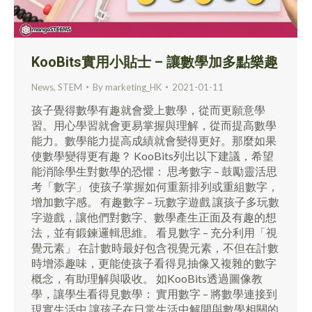
KooBits實用小貼士 – 讓數學加多點樂趣
News
,
STEM
By
marketing_HK
2021-01-11
孩子覺得數學有趣就會愛上數學，從而更願意學
習。用心學習就會更易掌握與理解，從而提高數學
能力。數學能力提高成績就會變得更好。那麼如果
使數學變得更有趣？ KooBits列出以下建議，希望
能消除學生對數學的恐懼： 思考數字 – 鼓勵靈活思
考「數字」 使孩子掌握如何重新排列或重組數字，
增加數字感。 有趣數字 – 玩數字遊戲 讓孩子多玩數
字遊戲，讓他們對數字、數學產生正面及有趣的想
法，並有鍛鍊邏輯思維。 看見數字 – 充分利用「視
覺元素」 在計數時最好包含視覺元素，不但在計數
時增添趣味，更能使孩子看得見抽像又複雜的數字
概念，有助理解與吸收。 如KooBits透過圖像教
學，讓學生看得見數學： 實用數字 – 將數學連接到
現實生活中 讓孩子在日常生活中解開與數學相關的