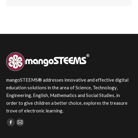
mangoSTEEMS® addresses innovative and effective digital
education solutions in the area of Science, Technology,
Engineering, English, Mathematics and Social Studies, in
order to give children a better choice, explores the treasure
trove of electronic learning.
Find us on:
Facebook
Mail
page
page