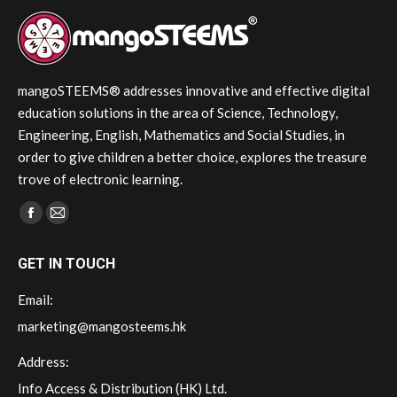
mangoSTEEMS® addresses innovative and effective digital
education solutions in the area of Science, Technology,
Engineering, English, Mathematics and Social Studies, in
order to give children a better choice, explores the treasure
trove of electronic learning.
Find us on:
Facebook
Mail
page
page
GET IN TOUCH
opens
opens
in
in
Email:
new
new
marketing@mangosteems.hk
window
window
Address:
Info Access & Distribution (HK) Ltd.