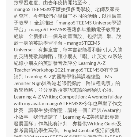
致學習進度。由去年疫情開始至今，
mangoSTEEMS®不斷接獲多間學校、老師及家長
的查詢。今年我們亦舉辦了不同的活動，以推廣電
子教學！ 全新推出「mangoSTEEMS Universe學習
平台」 mangoSTEEMS®憑藉多年推動電子教育的
經驗，全新推出一個為幼童而設、包括讀、聽、說
於一身的英語學習平台 – mangoSTEEMS
Universe： 有趣童書，每本書都能看和聽 引人入勝
的英語兒歌與舞蹈，讓小朋友「唱」出英文 AI系統
紀錄小朋友的英語發音及評分 Learning A-Z
Teacher Workshop 2021 mangoSTEEMS®有幸邀
請到 Learning A-Z的國際學術與課程總監 – Ms.
Jennifer Nigh與香港老師們探討「跨課程閱讀」的
教學策略，並分享教授英語閱讀的經驗與心得。
Learning A-Z Writing Competition: A wonderful day
with my avatar mangoSTEEMS®今年也舉辦了作文
比賽，讓學生發揮創意，講述一個自己與Avatar的
小故事。我們邀請了「Learning A-Z美國總部專業
發展團隊」作為比賽評判，亦提供Writing Guide及
參考書籍給學生寫作。 EnglishCentral 復活節挑戰
計劃2021 mangoSTEEMS®聯同香港教育城eREAP