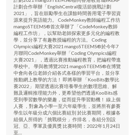
計劃合作舉辦「EnglishCentral復活節挑戰計劃
2021」，旨在鼓勵學生在課餘時間善用電子學習資
源來提升英語能力。 CodeMonkey教師編程工作坊
mangoSTEEMS®首次舉辦了「CodeMonkey教師
編程工作坊」，以幫助老師探索更多元化的編程教
學，並分享了有趣教授編程的方法。 Coding
Olympics編程大賽2021 mangoSTEEMS®於今年7
月聯同CodeMonkey舉辦「Coding Olympics編程
大賽2021」，透過比賽推動編程教育，把編程帶進
學校中。 學與教博覽2021 mangoSTEEMS®在博覽
中會向各位老師介紹各式各樣的學習平台，並分享
推動網上教學的方法！ 即將舉辦 「KooBits數學比
賽2022」 期望透過比賽培養學生的數理思維、解
難及邏輯推理能力外，更希望他們透過KooBits感
受到學習數學的樂趣，從而提升學習動機！ 線上個
人賽 ，對象為小學一至六年級學生，並將所有參賽
學生以年級分成六個比賽組別 於比賽期間，根據各
組個人所得的「挑戰積分 」作排名，各組分別設
冠、亞、季軍及優異獎 比賽時間：2022年1月24日
至…