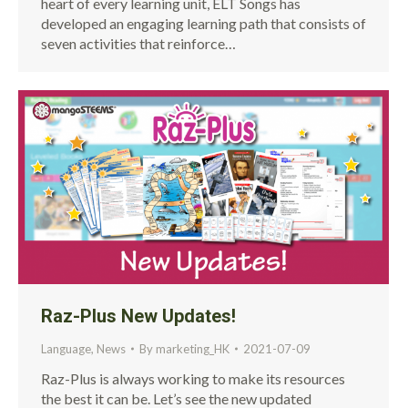
heart of every learning unit, ELT Songs has
developed an engaging learning path that consists of
seven activities that reinforce…
Raz-Plus New Updates!
Language
,
News
By
marketing_HK
2021-07-09
Raz-Plus is always working to make its resources
the best it can be. Let’s see the new updated