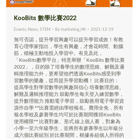
KooBits 數學比賽2022
Events
,
News
,
STEM
By
marketing_HK
2021-12-19
無可否認，提升學習興趣可以提升學習成效！有教
育心理學家指出，學生有興趣，才會花時間、動腦
筋，積極主動地投入學習中。有見及此，
「KooBits數學平台」特意舉辦「KooBits 數學比賽
2022」，目的除了培養學生的數理思維、解難及邏
輯推理能力外，更希望他們透過KooBits感受到學
習數學的樂趣，從而提升學習動機！ 比賽目的：
提高學生對學習數學的興趣與信心 培養數理思維、
解難及邏輯推理能力 鼓勵學生每天登入練習數學，
提升數理能力 推動電子學習，鼓勵善用電子學習資
源作自學 **比賽需經由學校報名。費用全免，所有
報名學校及參賽學生均可於比賽期間獲得KooBits
使用權限** 比賽對象、形式 線上個人賽 ，對象為
小學一至六年級學生，並將所有參賽學生以年級分
成六個比賽組別 於比賽期間，根據各組個人所得的