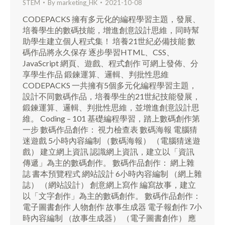
STEM
By
marketing_HK
2021-10-08
CODEPACKS 擁有多元化的編程學習主題，發展、
培養學生的數碼技能，增進創意設計思維，同時幫
助學生建立個人程式集！ 培養21世紀必備技能 數
碼作品將永久保存 逐步學習HTML、CSS、
JavaScript 網頁、遊戲、程式創作 可網上發佈、分
享學生作品 鍛鍊運算、邏輯、判批性思維
CODEPACKS 一共擁有5個多元化編程學習主題，
設計不同數碼作品，培養學生的21世紀技能發展，
鍛鍊運算、邏輯、判批性思維，並增進創意設計思
維。 Coding – 101 基礎編程學習，踏上數碼創作第
一步 數碼作品創作： 視力檢查表 數碼海報 電腦猜
迷遊戲 5小時內容編制 （數碼海報） （電腦猜迷遊
戲） 建立網上資訊 認識網上資訊，建立以「資訊
傳遞」為主的數碼創作。 數碼作品創作： 網上雜
誌 書本預覽程式 網站設計 6小時內容編制 （網上雜
誌） （網站設計） 創意網上寫作 編寫故事，建立
以「文字創作」為主的數碼創作。 數碼作品創作：
電子圖書創作 人物創作 故事生成器 電子報創作 7小
時內容編制 （故事生成器） （電子圖書創作） 應