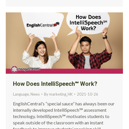
How Does IntelliSpeech℠ Work?
Language
,
News
By
marketing_HK
2021-10-26
EnglishCentral’s “special sauce” has always been our
internally developed IntelliSpeech℠ assessment
technology. IntelliSpeech℠ motivates students to
speak outside of the classroom with an instant
feedback to improve students’ speaking skill.