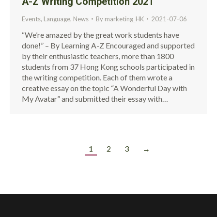
A-Z Writing Competition 2021
Events
,
Language
,
News
By
marketing_HK
2021-07-06
“We’re amazed by the great work students have
done!” – By Learning A-Z Encouraged and supported
by their enthusiastic teachers, more than 1800
students from 37 Hong Kong schools participated in
the writing competition. Each of them wrote a
creative essay on the topic “A Wonderful Day with
My Avatar” and submitted their essay with…
1
2
3
→