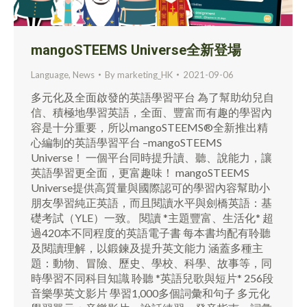
mangoSTEEMS Universe全新登場
Language
,
News
By
marketing_HK
2021-09-06
多元化及全面啟發的英語學習平台 為了幫助幼兒自
信、積極地學習英語，全面、豐富而有趣的學習內
容是十分重要，所以mangoSTEEMS®全新推出精
心編制的英語學習平台 –mangoSTEEMS
Universe！ 一個平台同時提升讀、聽、說能力，讓
英語學習更全面，更富趣味！ mangoSTEEMS
Universe提供高質量與國際認可的學習內容幫助小
朋友學習純正英語，而且閱讀水平與劍橋英語：基
礎考試（YLE）一致。 閱讀 *主題豐富、生活化* 超
過420本不同程度的英語電子書 每本書均配有聆聽
及閱讀理解，以鍛鍊及提升英文能力 涵蓋多種主
題：動物、冒險、歷史、學校、科學、故事等，同
時學習不同科目知識 聆聽 *英語兒歌與短片* 256段
音樂學英文影片 學習1,000多個詞彙和句子 多元化