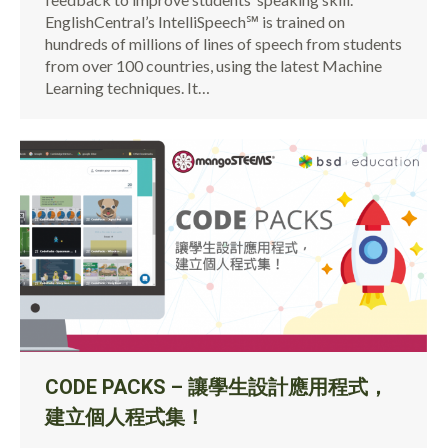
EnglishCentral’s IntelliSpeech℠ is trained on
hundreds of millions of lines of speech from students
from over 100 countries, using the latest Machine
Learning techniques. It…
CODE PACKS – 讓學生設計應用程式，
建立個人程式集！