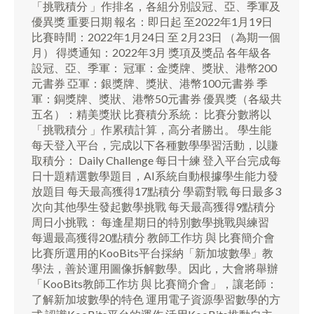
「挑戰積分 」作排名，各組分別設冠、亞、季軍及
優異獎 重要日期 報名：即日起 至2022年1月19日
比賽時間：2022年1月24日 至 2月23日 （為期一個
月） 得奬通知：2022年3月 獎項及獎品 各年級各
設冠、亞、季軍： 冠軍：金獎牌、獎狀、港幣200
元書券 亞軍：銀獎牌、獎狀、港幣100元書券 季
軍：銅獎牌、獎狀、港幣50元書券 優異獎（各級共
五名）：精美獎狀 比賽積分系統： 比賽分數將以
「挑戰積分 」作累積計算，高分者勝出。 學生能
每天登入平台，完成以下各種數學學習活動，以賺
取積分： Daily Challenge 每日十練 登入平台完成每
日十題精選數學題目，AI系統自動根據學生能力發
放題目 每天最高獲得17點積分 學霸對戰 每日最多3
次向其他學生發起數學挑戰 每天最高獲得9點積分
周日小挑戰： 每逢星期日的特別數學挑戰與練習
每週最高獲得20點積分 教師工作坊 與 比賽簡介會
比賽所選用的KooBits平台採納「新加坡數學」教
學法，善於運用圖像拆解數學。因此，大會將舉辦
「KooBits教師工作坊 與 比賽簡介會」，讓老師：
了解新加坡數學的特色 運用電子資源學習數學的方