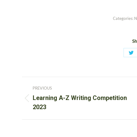
Categories:
N
Sh
Sh
on
Tw
Post
PREVIOUS
navigation
Learning A-Z Writing Competition
Previous
2023
post: