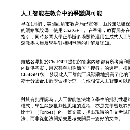
人工智能在教育中的爭議與可能
早在1月初，美國紐約市教育局已宣佈，由於無法確保C
的網絡和設備上使用 ChatGPT 。在香港，教育局亦
指引，同時多間大學正舉辦多場關於運用生成式人工
深教學人員及學生對相關爭議的理解及認知。
雖然各界對於ChatGPT提供的答案內容都有所考
內提供答案，用家甚至能夠節省「搜尋」的過程。根據Nick
ChatGPT後，發現此人工智能工具顯著地提高了他的
亦十分適合用於學習和研究，而他相信人工智能可以
對於有批評認為，人工智能無法建立學生的批判性思維和解難
模式，學生鍛鍊批判性思維的過程，亦是先學習規範
比士》（Forbes）的一篇文章，指出現時的作文
法，而非從想法開始去思考去開展一篇好的文章。