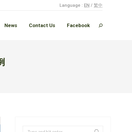
Language :
EN
/
繁中
News
Contact Us
Facebook
Search:
News
Contact Us
Facebook
Search:
例
Search: