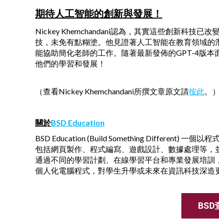
期待人工智能的創新與發展！
Nickey Khemchandani認為，其實這些創
技，未免有點糊塗。他見證著人工智能在教育領域的
能協助簡化老師的工作。隨著最新發佈的GPT-4版本面
他們的學習和發展！
（查看Nickey Khemchandani所撰文章原文請
按此
。
關於
BSD Education
BSD Education (Build Something Dif
包括網頁製作、程式編寫、遊戲設計、數據處理等，並教授H
通過不同的學習計劃、在線學習平台和專業發展培訓
個人化電腦程式，對學生升學或未來在資訊科技深造
BS