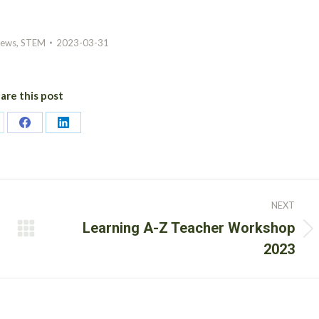
ews
,
STEM
2023-03-31
are this post
are
Share
Share
on
on
itter
Facebook
LinkedIn
NEXT
Learning A-Z Teacher Workshop
Next
2023
post: