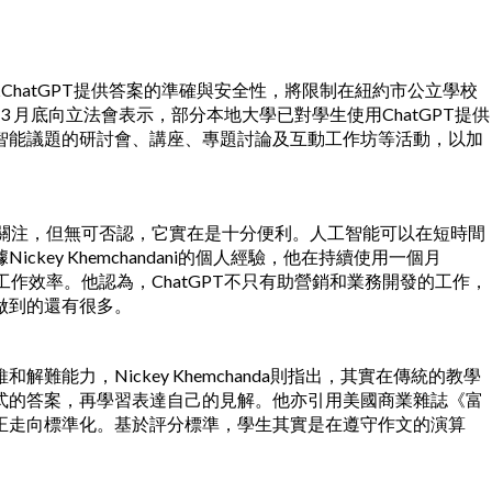
hatGPT提供答案的準確與安全性，將限制在紐約市公立學校
在3 月底向立法會表示，部分本地大學已對學生使用ChatGPT提供
智能議題的研討會、講座、專題討論及互動工作坊等活動，以加
慮和關注，但無可否認，它實在是十分便利。人工智能可以在短時間
ey Khemchandani的個人經驗，他在持續使用一個月
工作效率。他認為，ChatGPT不只有助營銷和業務開發的工作，
做到的還有很多。
能力，Nickey Khemchanda則指出，其實在傳統的教學
式的答案，再學習表達自己的見解。他亦引用美國商業雜誌《富
考試正走向標準化。基於評分標準，學生其實是在遵守作文的演算