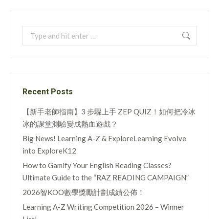
Search:
Recent Posts
【新手老師指南】3 步驟上手 ZEP QUIZ！如何把冷冰
冰的課堂測驗變成熱血遊戲？
Big News! Learning A-Z & ExploreLearning Evolve
into ExploreK12
How to Gamify Your English Reading Classes?
Ultimate Guide to the “RAZ READING CAMPAIGN”
2026智KOO數學獎勵計劃成績公佈！
Learning A-Z Writing Competition 2026 – Winner