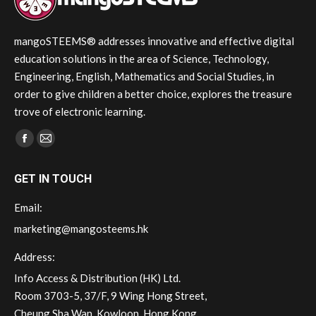
mangoSTEEMS® addresses innovative and effective digital
education solutions in the area of Science, Technology,
Engineering, English, Mathematics and Social Studies, in
order to give children a better choice, explores the treasure
trove of electronic learning.
Find us on:
Facebook
Mail
page
page
GET IN TOUCH
opens
opens
in
in
Email:
new
new
marketing@mangosteems.hk
window
window
Address:
Info Access & Distribution (HK) Ltd.
Room 3703-5, 37/F, 9 Wing Hong Street,
Cheung Sha Wan, Kowloon, Hong Kong