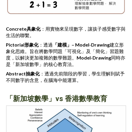
Concrete
具象化
：用實物來呈現數字，讓孩子感受數字與
生活的聯繫。
Pictorial
形象化
：透過
「建模」
– Model-Drawing
建立形
象化思維。旨在將數學問題「可視化」及「簡化」習題難
度，以解決更加複雜的數學難題。
Model-Drawing
同時亦
是「新加坡數學」的核心教育法。
Abstract抽象化
：透過先前階段的學習，學生理解到賦予
不同數字的含意，在腦海中能運算。
「新加坡數學」vs 香港數學教育