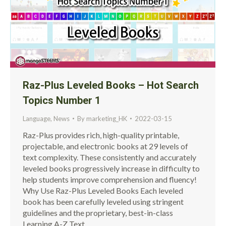
Raz-Plus Leveled Books – Hot Search
Topics Number 1
Language
,
News
By
marketing_HK
2022-03-15
Raz-Plus provides rich, high-quality printable,
projectable, and electronic books at 29 levels of
text complexity. These consistently and accurately
leveled books progressively increase in difficulty to
help students improve comprehension and fluency!
Why Use Raz-Plus Leveled Books Each leveled
book has been carefully leveled using stringent
guidelines and the proprietary, best-in-class
Learning A-Z Text…