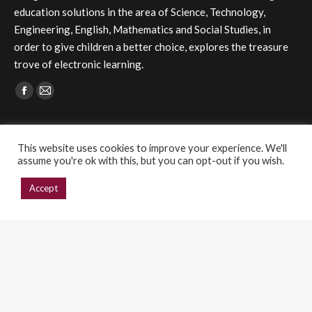
education solutions in the area of Science, Technology,
Engineering, English, Mathematics and Social Studies, in
order to give children a better choice, explores the treasure
trove of electronic learning.
Find us on:
Facebook
Mail
page
page
GET IN TOUCH
opens
opens
This website uses cookies to improve your experience. We'll
in
in
Email:
assume you're ok with this, but you can opt-out if you wish.
new
new
marketing@mangosteems.hk
Accept
window
window
Address:
Info Access & Distribution (HK) Ltd.
Room 3703-5, 37/F, 9 Wing Hong Street,
Cheung Sha Wan, Kowloon, Hong Kong
Phone:
(+852) 2572 - 7228