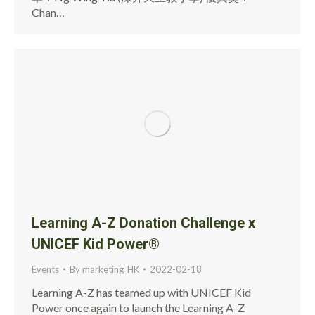
Chan…
Learning A-Z Donation Challenge x
UNICEF Kid Power®
Events
By
marketing_HK
2022-02-18
Learning A-Z has teamed up with UNICEF Kid
Power once again to launch the Learning A-Z