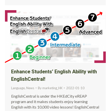
Enhance Students’ English Ability with
EnglishCentral!
Language
,
News
By
marketing_HK
2022-01-10
EnglishCentral is under the HKEdCity eREAP
program and it makes students enjoy learning
English with its 10,000 video lessons! EnglishCentral