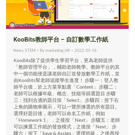
KooBits教師平台 – 自訂數學工作紙
News
,
STEM
By
marketing_HK
2022-05-16
KooBits除了提供學生學習平台，更為老師提供
「教師管理平台」，輔助老師教學。教師平台的其
中一個功能便是讓老師自訂並發放數學工作紙，並
由KooBits幫老師追蹤學生進度！ 步驟一：登入教
師平台後，於上方菜單點選「Content」 步驟二：
老師可以根據年級、概念、技能等篩選題目 步驟
三：找到合適的題目按「Select」 步驟四：按下右
上角的購物車圖示，可以一覽所揀選的所有題目。
選擇好題目後，老師可以命名工作紙，例如
「Homework 1」，之後按「Next」 步驟五：老師
可以揀選工作紙的發放模式，之後按「Next」 步
驟六：按下「Save & Assign」選擇班級，之後再按