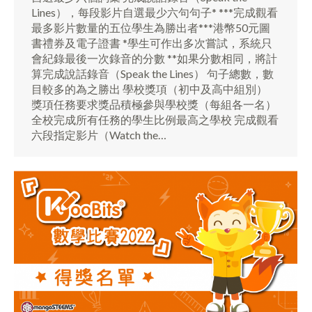
Lines），每段影片自選最少六句句子* ***完成觀看
最多影片數量的五位學生為勝出者***港幣50元圖
書禮券及電子證書 *學生可作出多次嘗試，系統只
會紀錄最後一次錄音的分數 **如果分數相同，將計
算完成說話錄音（Speak the Lines） 句子總數，數
目較多的為之勝出 學校獎項（初中及高中組別）
獎項任務要求獎品積極參與學校獎（每組各一名）
全校完成所有任務的學生比例最高之學校 完成觀看
六段指定影片（Watch the…