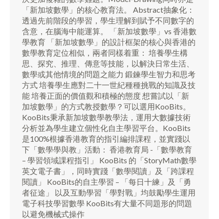
「新加坡數學」的核心教育法。 Abstract抽象化：
透過先前階段的學習，學生理解到賦予不同數字的
含意，在腦海中能運算。 「新加坡數學」vs 香港數
學教育 「新加坡數學」的設計框架的核心與香港的
數學教育定位相似，兩者同樣着重： 培養學生構
思、探究、推理、傳意等技能，以解決日常生活、
數學或其他情境的問題之能力 鍛鍊學生智力和思考
方式 培養學生應對二十一世紀種種挑戰的知識及技
能 培養正面的價值觀和積極的態度 想嘗試以「新
加坡數學」的方式教授數學？可以選用KooBits。
KooBits秉承新加坡數學教學法，運用大數據技術
分析並為學生建立個性化自主學習平台。KooBits
是100%根據香港教育的指引編排課程，並實踐以
下「數學學與教」活動： 香港教育局 -「數學教育
– 學習領域課程指引」 KooBits 的「StoryMath數學
英文電子書」，同時實踐「數學閱讀」及「跨課程
閱讀」 KooBits的自主學習 – 「每日十練」及「勇
者征途」 以及互動學習「學對戰」均鼓勵學生運用
電子科技學習數學 KooBits有大量不同題形的問題
以避免機械式操作