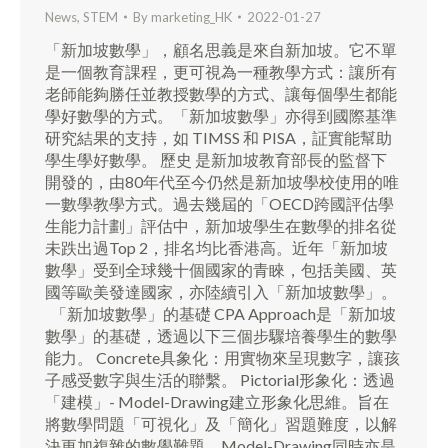
News
,
STEM
By
marketing_HK
2022-01-27
「新加坡數學」，顧名思義是來自新加坡。它不單
是一個教育課程，更可視為一種教學方式：讓所有
老師能夠勝任並教授數學的方式、讓每個學生都能
學好數學的方式。「新加坡數學」亦得到國際基準
研究結果的支持，如 TIMSS 和 PISA，証實能幫助
學生學好數學。 歷史 是新加坡教育部長的監督下
開發的，由80年代至今仍然是新加坡學校使用的唯
一數學教學方式。過去幾屆的「OECD跨國評估學
生能力計劃」評估中，新加坡學生在數學的排名從
未跌出過Top 2，排名均比香港高。近年「新加坡
數學」受到全球幾十個國家的青睞，包括美國、英
國等歐美發達國家，亦陸續引入「新加坡數學」。
「新加坡數學」的基礎 CPA Approach是「新加坡
數學」的基礎，透過以下三個步驟培養學生的數學
能力。 Concrete具象化：用實物來呈現數字，讓孩
子感受數字與生活的聯繫。 Pictorial形象化：透過
「建模」- Model-Drawing建立形象化思維。旨在
將數學問題「可視化」及「簡化」習題難度，以解
決更加複雜的數學難題。Model-Drawing同時亦是