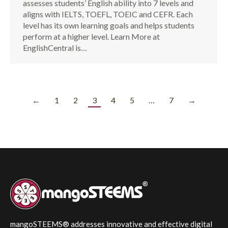
assesses students’ English ability into 7 levels and
aligns with IELTS, TOEFL, TOEIC and CEFR. Each
level has its own learning goals and helps students
perform at a higher level. Learn More at
EnglishCentral is…
←
1
2
3
4
5
…
7
→
mangoSTEEMS® addresses innovative and effective digital