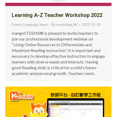
Learning A-Z Teacher Workshop 2022
Events
,
Language
,
News
By
marketing_HK
2022-05-29
mangoSTEEMS® is pleased to invite teachers to
join our professional development webinar on
“Using Online Resources to Differentiate and
Maximize Reading Instruction”. It is important and
necessary to develop effective instruction to engage
learners with diverse needs and interests. Having
good Reading skills is critical for a child’s future
academic and personal growth. Teachers need…