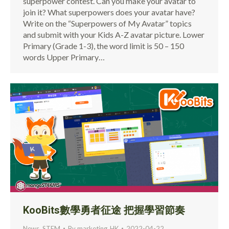
superpower contest. Can you make your avatar to
join it? What superpowers does your avatar have?
Write on the “Superpowers of My Avatar” topics
and submit with your Kids A-Z avatar picture. Lower
Primary (Grade 1-3), the word limit is 50 – 150
words Upper Primary…
KooBits數學勇者征途 把握學習節奏
News
,
STEM
By
marketing_HK
2022-04-22