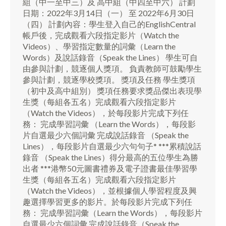
組（中一至中三）及 高中組（中四至中六） 計劃
日期：2022年3月14日（一） 至 2022年6月30日
（四） 計劃內容：學生登入自己的EnglishCentral
帳戶後，完成觀看六段指定影片（Watch the
Videos）、學習指定數量的詞彙（Learn the
Words）及說話錄音（Speak the Lines） 學生可自
由參與計劃，競逐個人獎項。 負責教師可鼓勵學生
參與計劃，競逐學校獎項。 獎項及任務 學生獎項
（初中及高中組別） 獎項任務要求獎品傑出表現學
生獎（每組各五名）完成觀看六段指定影片
（Watch the Videos），於每段影片完成下列任
務： 完成學習詞彙 （Learn the Words），每段影
片自選最少六個詞彙 完成說話錄音 （Speak the
Lines），每段影片自選最少六句句子* ***累積說話
錄音 （Speak the Lines）得分最高的五位學生為勝
出者 ***港幣50元圖書禮券及電子證書最佳學習學
生獎（每組各五名）完成觀看六段指定影片
（Watch the Videos），並根據個人學習程度及興
趣選擇學習更多的影片。於每段影片完成下列任
務： 完成學習詞彙（Learn the Words），每段影片
自選最少六個詞彙 完成說話錄音（Speak the