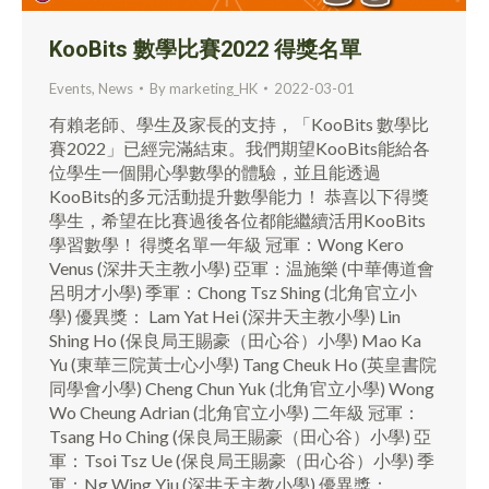
KooBits 數學比賽2022 得獎名單
Events
,
News
By
marketing_HK
2022-03-01
有賴老師、學生及家長的支持，「KooBits 數學比
賽2022」已經完滿結束。我們期望KooBits能給各
位學生一個開心學數學的體驗，並且能透過
KooBits的多元活動提升數學能力！ 恭喜以下得獎
學生，希望在比賽過後各位都能繼續活用KooBits
學習數學！ 得獎名單一年級 冠軍：Wong Kero
Venus (深井天主教小學) 亞軍：温施樂 (中華傳道會
呂明才小學) 季軍：Chong Tsz Shing (北角官立小
學) 優異獎： Lam Yat Hei (深井天主教小學) Lin
Shing Ho (保良局王賜豪（田心谷）小學) Mao Ka
Yu (東華三院黃士心小學) Tang Cheuk Ho (英皇書院
同學會小學) Cheng Chun Yuk (北角官立小學) Wong
Wo Cheung Adrian (北角官立小學) 二年級 冠軍：
Tsang Ho Ching (保良局王賜豪（田心谷）小學) 亞
軍：Tsoi Tsz Ue (保良局王賜豪（田心谷）小學) 季
軍：Ng Wing Yiu (深井天主教小學) 優異獎：